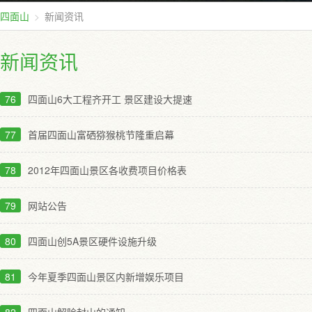
四面山
新闻资讯
新闻资讯
76
四面山6大工程齐开工 景区建设大提速
77
首届四面山富硒猕猴桃节隆重启幕
78
2012年四面山景区各收费项目价格表
79
网站公告
80
四面山创5A景区硬件设施升级
81
今年夏季四面山景区内新增娱乐项目