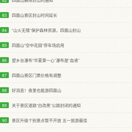
82
四面山解除封山的通知
83
四面山景区封山时间延长
84
“山火无情”保护森林资源，四面山封山
85
四面山“空中花园”停车场启用
86
望乡台瀑布“华夏第一心”瀑布是“血液”
87
四面山景区门票价格有调整
88
好消息！夜里也能游四面山
89
关于景区道路“白改黑”公路封闭的通知
90
景区升级个别景点暂不开放 五一旅游最佳