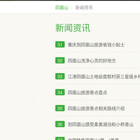
四面山
新闻资讯
新闻资讯
31
重庆到四面山旅游省钱小贴士
32
四面山洗净心灵的好地方
33
江津四面山土地岩度假村获三星级乡
34
四面山旅游景点盘点
35
四面山旅游景点相关路线介绍
36
到四面山感受柔美湖泊和小桥青山