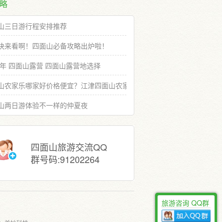
略
山三日游行程安排推荐
快来看啊！四面山必备攻略出炉啦！
19年 四面山露营 四面山露营地选择
山农家乐哪家好价格便宜？江津四面山农家乐推荐选择
山两日游体验不一样的仲夏夜
四面山旅游交流QQ
群号码:91202264
旅游咨询 QQ群