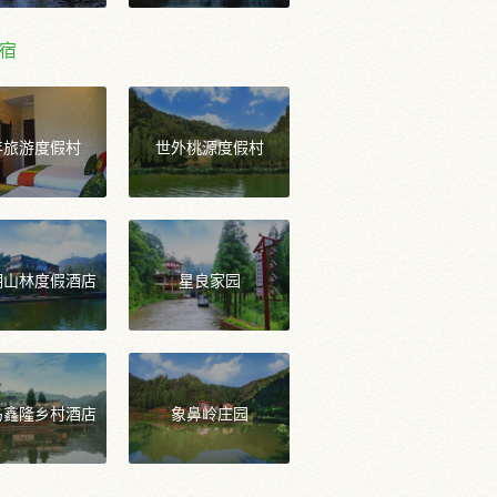
宿
年旅游度假村
世外桃源度假村
湖山林度假酒店
星良家园
岛鑫隆乡村酒店
象鼻岭庄园