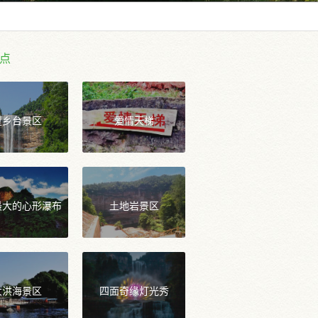
点
望乡台景区
爱情天梯
最大的心形瀑布
土地岩景区
大洪海景区
四面奇缘灯光秀