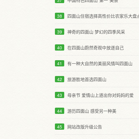
37
中国特色四面山“第一”美景
38
四面山住宿选择高性价比农家乐大盘
39
神奇的四面山 梦幻的四季风采
40
在四面山蔚然奇观中放逐自己
41
有一种大自然的美丽风情叫四面山
42
旅游胜地首选四面山
43
母亲节 爱情山上道出你对妈妈的爱
44
游历四面山 感受另一种美
45
网站改版升级公告