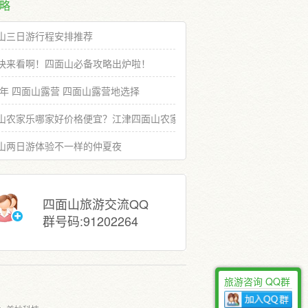
略
山三日游行程安排推荐
快来看啊！四面山必备攻略出炉啦！
19年 四面山露营 四面山露营地选择
山农家乐哪家好价格便宜？江津四面山农家乐推荐选择
山两日游体验不一样的仲夏夜
四面山旅游交流QQ
群号码:91202264
旅游咨询 QQ群