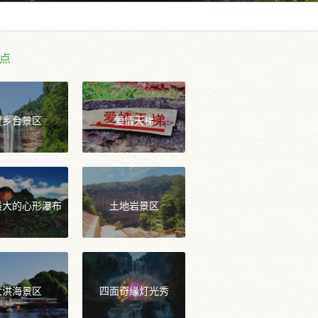
点
望乡台景区
爱情天梯
最大的心形瀑布
土地岩景区
大洪海景区
四面奇缘灯光秀