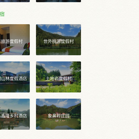
宿
年旅游度假村
世外桃源度假村
湖山林度假酒店
土地岩度假村
岛鑫隆乡村酒店
象鼻岭庄园