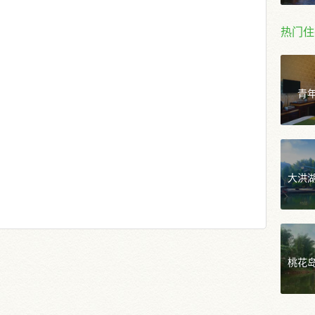
热门住
青
大洪
桃花