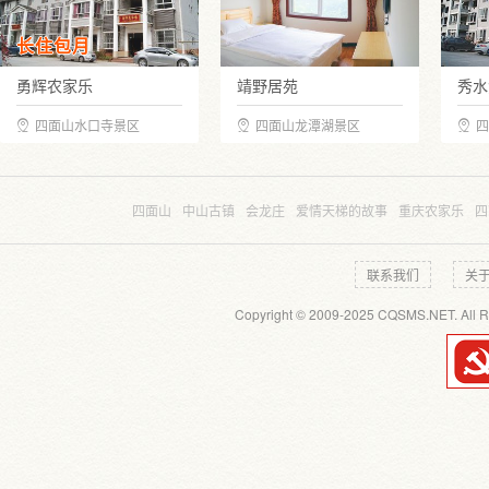
长住包月
勇辉农家乐
靖野居苑
秀水
四面山水口寺景区
四面山龙潭湖景区
四
四面山
中山古镇
会龙庄
爱情天梯的故事
重庆农家乐
四
联系我们
关
Copyright © 2009-2025 CQSMS.NET. All R