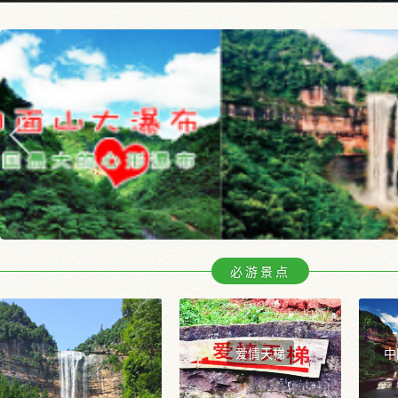
必游景点
爱情天梯
中