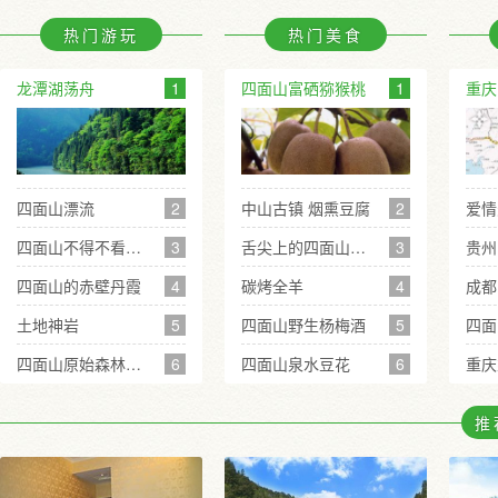
热门游玩
热门美食
龙潭湖荡舟
1
四面山富硒猕猴桃
1
重庆
四面山漂流
2
中山古镇 烟熏豆腐
2
四面山不得不看的四大经典景观
3
舌尖上的四面山之竹荪
3
贵州
四面山的赤壁丹霞
4
碳烤全羊
4
成都
土地神岩
5
四面山野生杨梅酒
5
四面山原始森林中的凤尾瀑
6
四面山泉水豆花
6
重庆
推