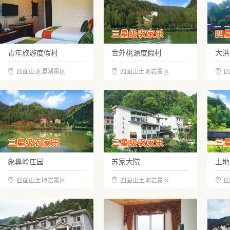
三星级农家乐
四
青年旅游度假村
世外桃源度假村
大洪
四面山龙潭湖景区
四面山土地岩景区
四
三星级农家乐
三星级农家乐
三
象鼻岭庄园
苏家大院
土地
四面山土地岩景区
四面山土地岩景区
四