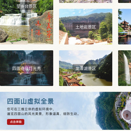
望乡台景区
土地岩景区
四面奇缘灯光秀
龙潭湖景区