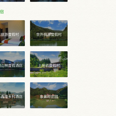
宿
年旅游度假村
世外桃源度假村
湖山林度假酒店
土地岩度假村
岛鑫隆乡村酒店
象鼻岭庄园