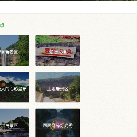
点
望乡台景区
爱情天梯
最大的心形瀑布
土地岩景区
大洪海景区
四面奇缘灯光秀