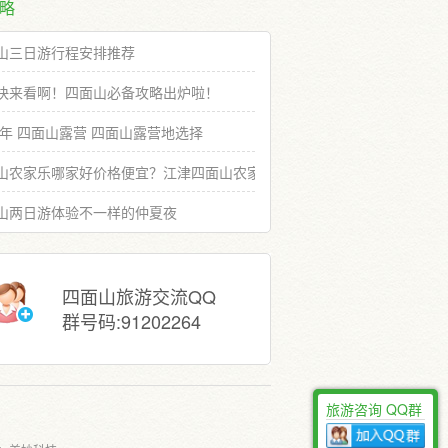
略
山三日游行程安排推荐
快来看啊！四面山必备攻略出炉啦！
19年 四面山露营 四面山露营地选择
山农家乐哪家好价格便宜？江津四面山农家乐推荐选择
山两日游体验不一样的仲夏夜
四面山旅游交流QQ
群号码:91202264
旅游咨询 QQ群