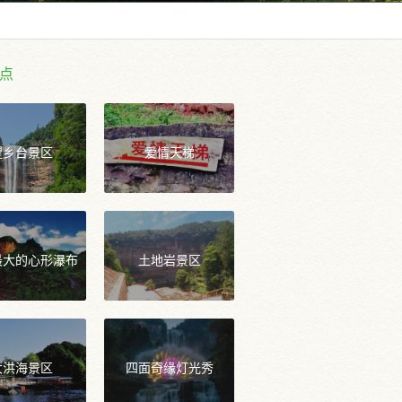
点
望乡台景区
爱情天梯
最大的心形瀑布
土地岩景区
大洪海景区
四面奇缘灯光秀