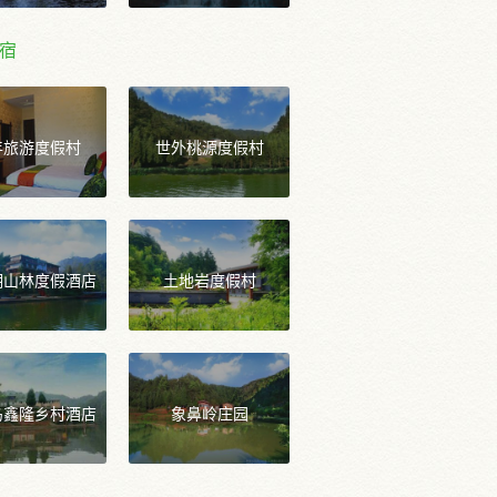
宿
年旅游度假村
世外桃源度假村
湖山林度假酒店
土地岩度假村
岛鑫隆乡村酒店
象鼻岭庄园