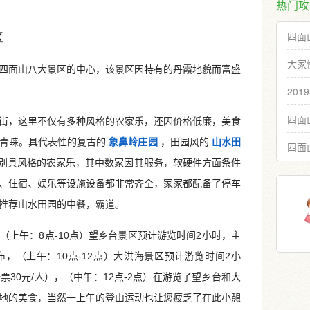
热门攻
四面
区
大家
四面山八大景区的中心，该景区因特有的丹霞地貌而富盛
20
四面
街，这里不仅有多种风格的农家乐，还因价格低廉，美食
客青睐。具代表性的复古的
象鼻岭庄园
，田园风的
山水田
四面
别具风格的农家乐，其中数家因其服务，软硬件方面条件
、住宿、娱乐等设施设备都非常齐全，家家都配备了停车
推荐山水田园的中餐，霸道。
（上午：8点-10点）望乡台景区预计游览时间2小时，主
，（上午：10点-12点）大洪海景区预计游览时间2小
30元/人），（中午：12点-2点）在游览了望乡台和大
地的美食，当然一上午的登山运动也让您疲乏了在此小憩