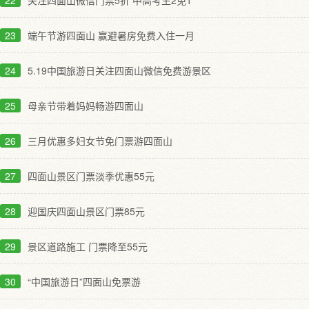
22
关注四面山微信门票5折 中高考生2免1
23
端午节游四面山 赢避暑房免费入住一月
24
5.19中国旅游日关注四面山微信免费游景区
25
母亲节带着妈妈畅游四面山
26
三月优惠多妇女节免门票游四面山
27
四面山景区门票淡季优惠55元
28
迎国庆四面山景区门票85元
29
景区道路施工 门票降至55元
30
“中国旅游日”四面山免票游