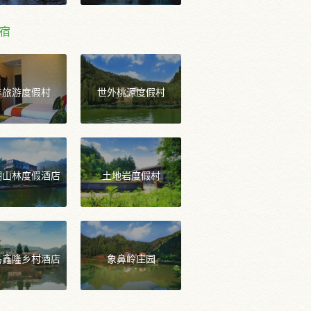
宿
年旅游度假村
世外桃源度假村
湖山林度假酒店
土地岩度假村
岛鑫隆乡村酒店
象鼻岭庄园