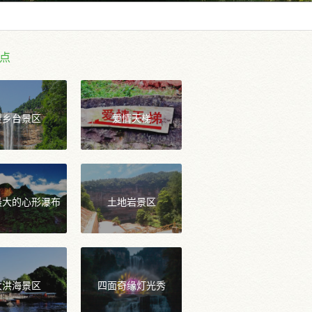
点
望乡台景区
爱情天梯
最大的心形瀑布
土地岩景区
大洪海景区
四面奇缘灯光秀