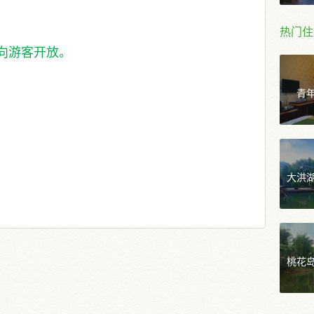
热门住
向游客开放。
青
大洪
桃花