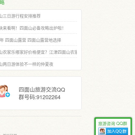
略
山三日游行程安排推荐
快来看啊！四面山必备攻略出炉啦！
19年 四面山露营 四面山露营地选择
山农家乐哪家好价格便宜？江津四面山农家乐推荐选择
山两日游体验不一样的仲夏夜
四面山旅游交流QQ
群号码:91202264
旅游咨询 QQ群