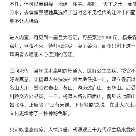
不任，但可以奉诏择一地建一庙宇。那时，“天下之土，莫非
万水，去偏偏慧眼独具选择了当时名不见经传的江津市四面
能不让人稀奇。
进入内室，可见到一座巨大石缸，可盛菜油1200斤。杨来
点灯，昼夜不灭，待灯残油尽，卖了菜油，而今只剩下这一
拜谒者去咀嚼人心叵测的苦涩。
民间流传，当年医术高明的杨道人，医好公主之病，授官不
好遂其意，让杨道人在泱泱神州大地任择一址，建立寺庙以
名山大川，登临过泰山、黄山、游历过庐山、五华山。后受
川黔交界处寻觅。一日，杨道人路过四面山，偶见这七座山
如北斗，正应验了“上有天罡，下有地煞”之说，在此大兴土
文化更增添了一种神秘色彩。
只可叹世态炎凉、人情冷暖。朝源观三十九代观主杨来霖肉