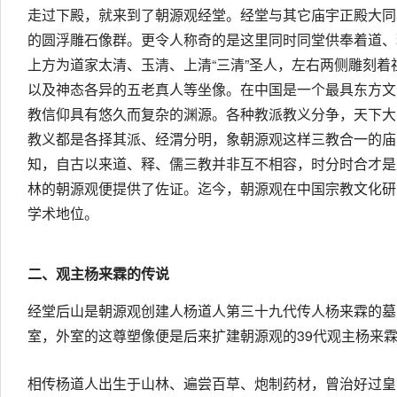
走过下殿，就来到了朝源观经堂。经堂与其它庙宇正殿大同
的圆浮雕石像群。更令人称奇的是这里同时同堂供奉着道、
上方为道家太清、玉清、上清“三清”圣人，左右两侧雕刻着
以及神态各异的五老真人等坐像。在中国是一个最具东方文
教信仰具有悠久而复杂的渊源。各种教派教义分争，天下大
教义都是各择其派、经渭分明，象朝源观这样三教合一的庙
知，自古以来道、释、儒三教并非互不相容，时分时合才是
林的朝源观便提供了佐证。迄今，朝源观在中国宗教文化研
学术地位。
二、观主杨来霖的传说
经堂后山是朝源观创建人杨道人第三十九代传人杨来霖的墓
室，外室的这尊塑像便是后来扩建朝源观的39代观主杨来
相传杨道人出生于山林、遍尝百草、炮制药材，曾治好过皇