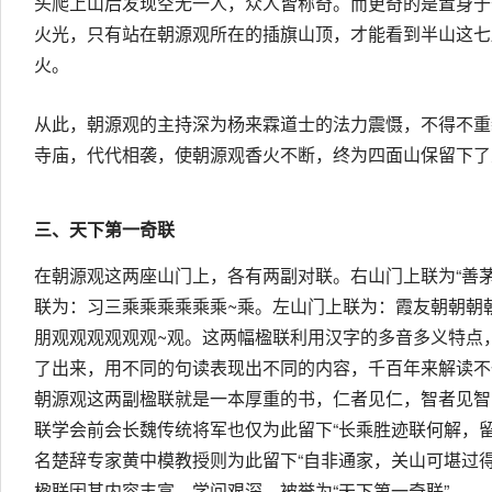
头爬上山后发现空无一人，众人皆称奇。而更奇的是置身于
火光，只有站在朝源观所在的插旗山顶，才能看到半山这七
火。
从此，朝源观的主持深为杨来霖道士的法力震慑，不得不重
寺庙，代代相袭，使朝源观香火不断，终为四面山保留下了
三、天下第一奇联
在朝源观这两座山门上，各有两副对联。右山门上联为“善
联为：习三乘乘乘乘乘乘~乘。左山门上联为：霞友朝朝朝
朋观观观观观观~观。这两幅楹联利用汉字的多音多义特点
了出来，用不同的句读表现出不同的内容，千百年来解读不
朝源观这两副楹联就是一本厚重的书，仁者见仁，智者见智
联学会前会长魏传统将军也仅为此留下“长乘胜迹联何解，留
名楚辞专家黄中模教授则为此留下“自非通家，关山可堪过得
楹联因其内容丰富，学问艰深，被誉为“天下第一奇联”。