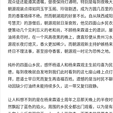
观众徒还能遵其遗嘱，昼夜保持灯通明，特别是每到夜晚大
朝源观装点得如同玉宇玉阁、玲珑剔透，成为方圆几百里的
贡的香客络绎不绝。然而朝湖观的好景不长。自从陕西咸阳
号慧灵）的游僧后，朝源观就日渐衰败，他见四面山乡民衣
便策动几个见利忘义的老和尚，不顾杨来霖道士的遗训，屡
油将卖尽时，在一个风高夜黑的晚上，唐直珍便从贵州习水
源观长夜灯熄灭，香火更加稀少。而朝源观新主持妒嫉杨来
终日不理法事，甚至掠夺香客，朝源观一时沦为恐怖之地。
纯朴的四面山乡民，感怀杨道人和杨来霖观主生前均喜为民
德，每到夜晚就自发地到我们此时看到的这七座山峰上点灯
拜，愿道士早日死而复生再造福百姓。遗憾的是当时民不聊
动因缺少灯油终未能持续多久，这一带又复归寂静。
让人料想不到的是在杨来霖道士周年之忌那天晚上的半夜时
然飘起了蓝色的焰火。周围的乡民全都出门观看，以为是有