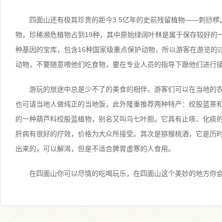
四面山还有极其珍贵的距今3.5亿年的史前残留植物——刺挱椤。
物，珍稀濒危植物占到19种，其中原始绿阔叶林是属于保存较好的
种基因的宝库，包含16种国家级重点保护动物，所以游客在游览的
动物，不要随意喂他们吃食物，要在专业人员的指导下跟他们进行
游玩的旅途中总是少不了的美食的相伴，游客们可以在当地的
也可请当地人做纯正的当地饭，此外隆重推荐两种特产：绞股蓝茶
的一种葫芦科绞股蓝植物，别名又叫乌七叶胆。它具有止咳、化痰
肝病有很好的疗效，价格为大众所接受。其次是猕猴桃酒，它是历
出来的，可以解渴，但是不适合脾胃虚寒的人食用。
在四面山你可以尽情的吃喝玩乐，在四面山这个美妙的地方你