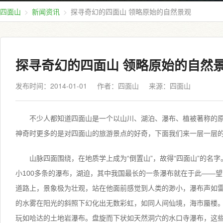
四面山
新闻资讯
探寻奇幻的四面山 领略原始的自然景观
探寻奇幻的四面山 领略原始的自然
发布时间：2014-01-01
作者：四面山
来源：
四面山
不少人都知道四面山是一个以山川、湖泊、瀑布、植被著称的
神奇时更多的是对四面山的旅游景点的好奇，下面我们来一层一层
山脉四面围绕，在地质学上成为“倒置山”，故得“四面山”的名
小100多条的瀑布，湖迫，其中我国最长的一条瀑布就在于此——
道路上，景象极为壮观，站在他面前感觉到人类的渺小，瀑布声如
的水雾在阳光的斜照下幻化出无数彩虹，如同人间仙境，海市蜃楼
玩如哈达的土地岩瀑布。盘旋而下状如天然洞穴的水口寺瀑布，这