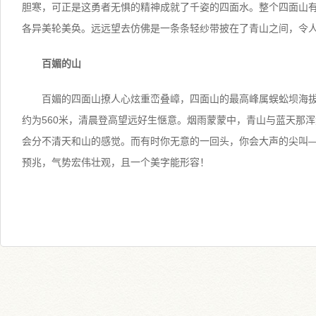
胆寒，可正是这勇者无惧的精神成就了千姿的四面水。整个四面山
各异美轮美奂。远远望去仿佛是一条条轻纱带披在了青山之间，令
百媚的山
百媚的四面山撩人心炫重峦叠嶂，四面山的最高峰属蜈蚣坝海拔约
约为560米，清晨登高望远好生惬意。烟雨蒙蒙中，青山与蓝天那
会分不清天和山的感觉。而有时你无意的一回头，你会大声的尖叫
预兆，气势宏伟壮观，且一个美字能形容！