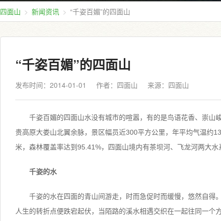
四面山
新闻资讯
“千姿百媚”的四面山
“千姿百媚”的四面山
发布时间：2014-01-01
作者：四面山
来源：
四面山
千姿百媚的四面山水没有城市的喧嚣，有的是鸟语花香、崇山
贵高原大娄山北翼余脉，景区幅员近300平方公里，年平均气温约13.
米，森林覆盖率达到95.41%，四面山境内有茶坝河、飞龙河两大
千姿的水
千姿的水在四面的青山间游走，时而急促时而缓慢，悠然自得。
人生的转折点便跌宕起伏，当陌路的溪水相遇交织在一起往同一个