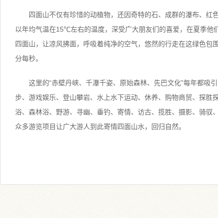
四面山不仅有珍惜的动植物，还因奇特的石、成群的瀑布、红
以年均气温在15℃左右的温度，深受广大朋友们的喜爱，在夏季他
四面山，让凉风拂面，呼吸着纯净的空气，悠然的行走在这绿色包
分每秒。
这里的“赤壁丹峡、千瀑千姿、原始森林、先巴文化”每年都吸
步、游戏娱乐、登山攀岩、水上水下运动、休养、购物商贸、探胜
浴、森林浴、野游、寻幽、垂钓、寄情、访古、揽胜、摄影、骑驭
众多游览项目让广大游人到此寄情四面山水，回归自然。