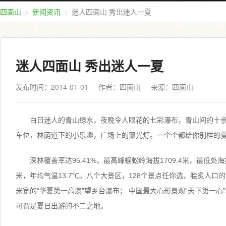
四面山
新闻资讯
迷人四面山 秀出迷人一夏
迷人四面山 秀出迷人一夏
发布时间：2014-01-01
作者：四面山
来源：
四面山
白日迷人的青山绿水，夜晚令人眼花的七彩瀑布，青山间的十余
车位，林荫道下的小乐趣，广场上的聚光灯。一个个都给你别样的
深林覆盖率达95.41%，最高峰蜈蚣岭海拔1709.4米，最低处海
米，年均气温13.7℃。八个大景区，128个景点任你选，脍炙人口的“爱
米宽的“华夏第一高瀑”望乡台瀑布； 中国最大心形景观“天下第一心”
可谓是夏日出游的不二之地。