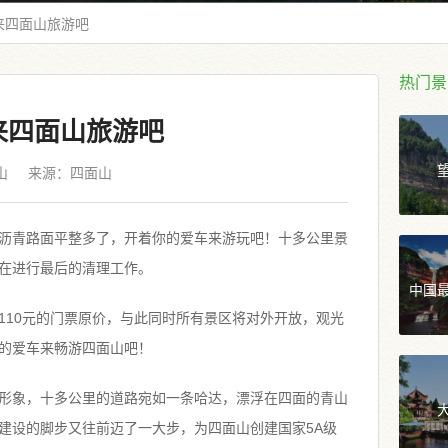
来四面山旅游吧
热门景
来四面山旅游吧
山
来源：
四面山
沥青路面平整多了，开着你的爱车来游玩吧！十多公里景
在进行最后的清理工作。
中国
恢复110元的门票原价，与此同时所有景区将对外开放，观光
的爱车来畅游四面山吧！
形象，十多公里的道路宛如一条哈达，漂浮在四面的青山
建设的脚步又往前迈了一大步，为四面山创建国家5A级