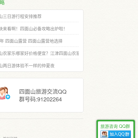
略
山三日游行程安排推荐
快来看啊！四面山必备攻略出炉啦！
19年 四面山露营 四面山露营地选择
山农家乐哪家好价格便宜？江津四面山农家乐推荐选择
山两日游体验不一样的仲夏夜
四面山旅游交流QQ
群号码:91202264
旅游咨询 QQ群