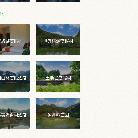
宿
年旅游度假村
世外桃源度假村
湖山林度假酒店
土地岩度假村
岛鑫隆乡村酒店
象鼻岭庄园