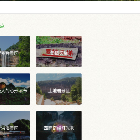
点
望乡台景区
爱情天梯
最大的心形瀑布
土地岩景区
大洪海景区
四面奇缘灯光秀