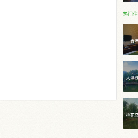
热门住
青
大洪
桃花