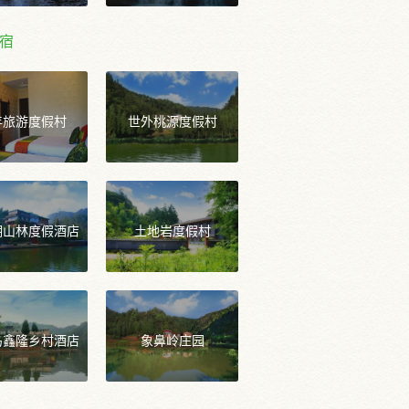
宿
年旅游度假村
世外桃源度假村
湖山林度假酒店
土地岩度假村
岛鑫隆乡村酒店
象鼻岭庄园