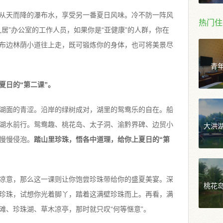
从天而降的瀑布水，享受另一番夏日风味。冷不防一阵风
热门住
居”办公室的工作人员，如果你是“亚健康”的人群，你在
布边林荫小道往上走，既可锻炼你的身体，也可将美景尽
青
夏日的“第二课”。
湖面的青涩。沿岸的绿树成对，湖里的鸳鸯乐的自在。船
大洪
湖水前行。鸳鸯趣、桃花岛、太子洞、渝黔界碑、边贸小
慢慢侵泡。
踏山里珍珠，悟各中道理，给你上夏日的“第
凉意，那么这一课则让你饱尝珍珠带给你的盛夏美宴。深
桃花
珍珠，试想你光着脚丫，踏着这满壁珍珠而上。再看，满
滩、珍珠湖、草木凉亭，那时就只叹“何等惬意”。