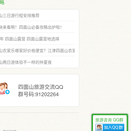
略
山三日游行程安排推荐
快来看啊！四面山必备攻略出炉啦！
19年 四面山露营 四面山露营地选择
山农家乐哪家好价格便宜？江津四面山农家乐推荐选择
山两日游体验不一样的仲夏夜
四面山旅游交流QQ
群号码:91202264
旅游咨询 QQ群