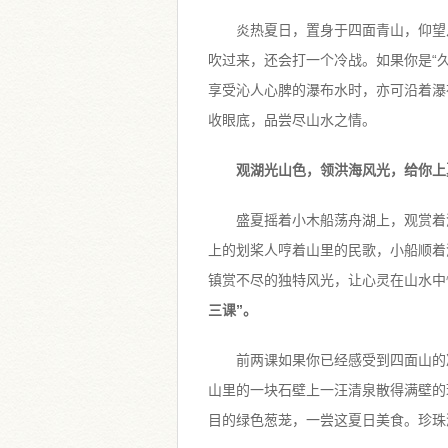
炎热夏日，置身于四面青山，仰望
吹过来，还会打一个冷战。如果你是“久
享受沁人心脾的瀑布水时，亦可沿着瀑
收眼底，品尝尽山水之情。
观湖光山色，领洪海风光，给你上
盛夏摇着小木船荡舟湖上，观赏着
上的划桨人哼着山里的民歌，小船顺着
镇赏不尽的独特风光，让心灵在山水中
三课”。
前两课如果你已经感受到四面山的
山里的一块石壁上一汪清泉散得满壁的
目的绿色葱茏，一尝这夏日美食。珍珠