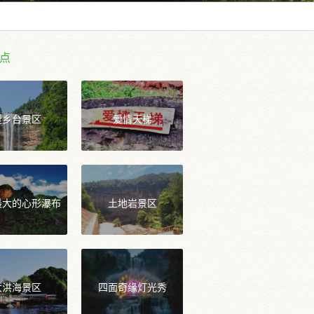
点
望乡台景区
爱情天梯
最大的心形瀑布
土地岩景区
大洪海景区
四面奇缘灯光秀