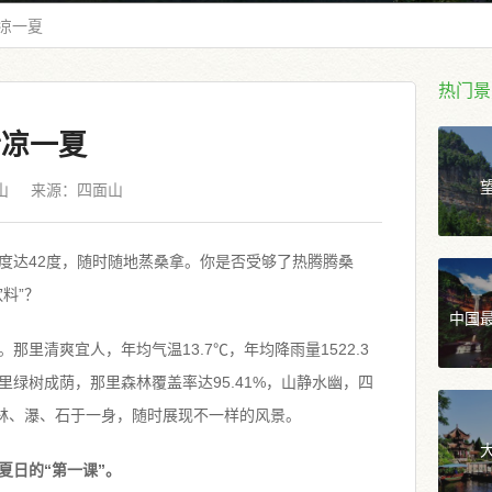
清凉一夏
热门景
清凉一夏
山
来源：
四面山
度达42度，随时随地蒸桑拿。你是否受够了热腾腾桑
料”？
中国
里清爽宜人，年均气温13.7℃，年均降雨量1522.3
那里绿树成荫，那里森林覆盖率达95.41%，山静水幽，四
、林、瀑、石于一身，随时展现不一样的风景。
夏日的“第一课”。