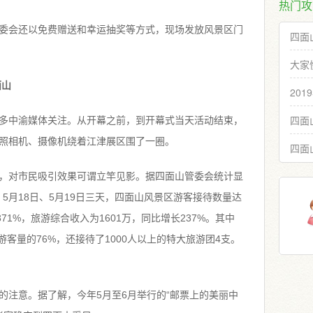
热门攻
委会还以免费赠送和幸运抽奖等方式，现场发放风景区门
四面
大家
面山
20
四面
多中渝媒体关注。从开幕之前，到开幕式当天活动结束，
照相机、摄像机绕着江津展区围了一圈。
四面
，对市民吸引效果可谓立竿见影。据四面山管委会统计显
、5月18日、5月19日三天，四面山风景区游客接待数量达
371%，旅游综合收入为1601万，同比增长237%。其中
游客量的76%，还接待了1000人以上的特大旅游团4支。
的注意。据了解，今年5月至6月举行的“邮票上的美丽中