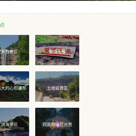
点
望乡台景区
爱情天梯
最大的心形瀑布
土地岩景区
大洪海景区
四面奇缘灯光秀