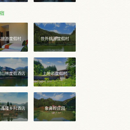
宿
年旅游度假村
世外桃源度假村
湖山林度假酒店
土地岩度假村
岛鑫隆乡村酒店
象鼻岭庄园