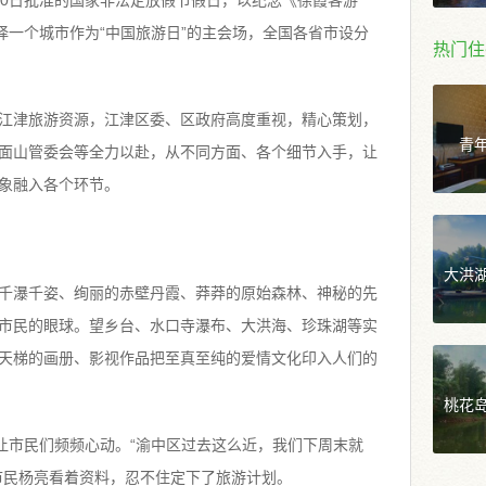
2月20日批准的国家非法定放假节假日，以纪念《徐霞客游
择一个城市作为“中国旅游日”的主会场，全国各省市设分
热门住
江津旅游资源，江津区委、区政府高度重视，精心策划，
青
面山管委会等全力以赴，从不同方面、各个细节入手，让
象融入各个环节。
大洪
千瀑千姿、绚丽的赤壁丹霞、莽莽的原始森林、神秘的先
市民的眼球。望乡台、水口寺瀑布、大洪海、珍珠湖等实
天梯的画册、影视作品把至真至纯的爱情文化印入人们的
桃花
，让市民们频频心动。“渝中区过去这么近，我们下周末就
市民杨亮看着资料，忍不住定下了旅游计划。