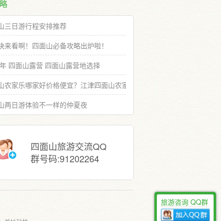
略
山三日游行程安排推荐
快来看啊！四面山必备攻略出炉啦！
19年 四面山露营 四面山露营地选择
山农家乐哪家好价格便宜？江津四面山农家乐推荐选择
山两日游体验不一样的仲夏夜
四面山旅游交流QQ
群号码:91202264
旅游咨询 QQ群