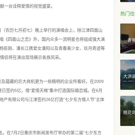
奉献一台诠释爱情的视觉盛宴。
热门住
日（农历七月初七）晚上举行的演唱会上，除江津四面山
青
唱《四面山之恋》外，国内众多一流明星也将组成强大演
杨臣刚、潘长江携爱女潘阳以及青春美少女、玖月奇迹等
族情侣将在演出现场展示各族风采。
大洪
及蕴藏的巨大商机更为一些精明的企业所看好。在2009
已签约5亿，借“爱情天梯”集中打造国际婚恋城。在6月
产有限公司与江津签约26亿打造“七夕东方情人节”主体
桃花
。在7月2日重庆市新闻发布厅举办的第二届“七夕东方