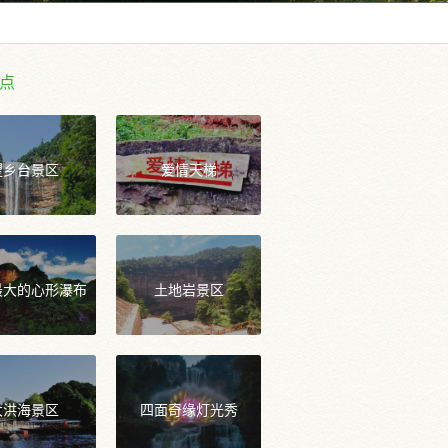
点
望乡台景区
爱情天梯
最大的心形瀑布
土地岩景区
大洪海景区
四面奇缘灯光秀