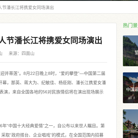
情人节潘长江将携爱女同场演出
热门景
情人节潘长江将携爱女同场演出
山
来源：
四面山
迎并蒂莲”。8月22日晚上8时，“爱的攀登”—中国第二届
重开幕，那英、蒋大为、纪敏佳、杨臣刚、潘长江携爱女潘
中国
表演，来自全国各地的56对民族情侣将在演出现场展示
06年“中国十大经典爱情”之一，自公布以来世人瞩目。第
”，采取“政府搭台、企业唱戏”的模式，在全国范围内招募