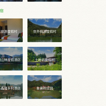
宿
年旅游度假村
世外桃源度假村
湖山林度假酒店
土地岩度假村
岛鑫隆乡村酒店
象鼻岭庄园