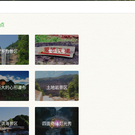
点
望乡台景区
爱情天梯
最大的心形瀑布
土地岩景区
大洪海景区
四面奇缘灯光秀