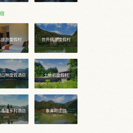
宿
年旅游度假村
世外桃源度假村
湖山林度假酒店
土地岩度假村
岛鑫隆乡村酒店
象鼻岭庄园