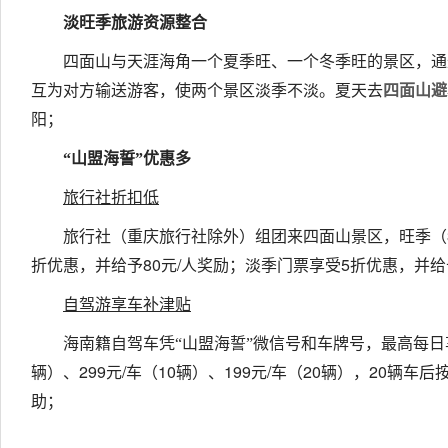
淡旺季旅游资源整合
四面山与天涯海角一个夏季旺、一个冬季旺的景区，通
互为对方输送游客，使两个景区淡季不淡。夏天去
四面山避
阳；
“山盟海誓”优惠多
旅行社折扣低
旅行社（重庆旅行社除外）组团来四面山景区，旺季（
80
/
5
折优惠，并给予
元
人奖励；淡季门票享受
折优惠，并给
自驾游享车补津贴
海南籍自驾车凭“山盟海誓”微信号和车牌号，最高每日
299
/
10
199
/
20
20
辆）、
元
车（
辆）、
元
车（
辆），
辆车后
助；