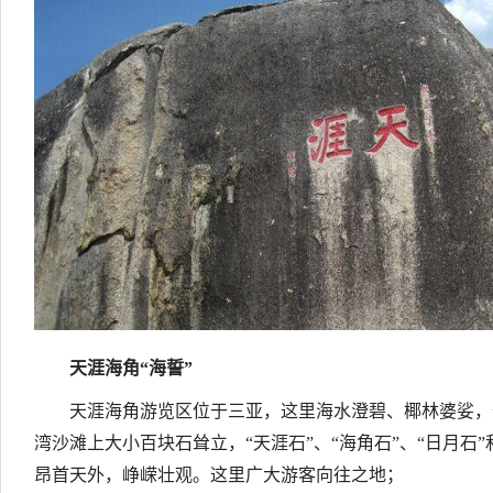
天涯海角“海誓”
天涯海角游览区位于三亚，这里海水澄碧、椰林婆娑，
湾沙滩上大小百块石耸立，“天涯石”、“海角石”、“日月石”
昂首天外，峥嵘壮观。这里广大游客向往之地；