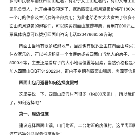
多的市民驱车前往四面山避暑，有带子女上山避暑的，有带父母上
家乐负责人，也开始接受预定了，据悉
四面山包月避暑价格
在1800
一个月的住宿及生活费等全部费用；为此也给游客大大省去了很多
面山包月避暑的游客们，可以购买
四面山旅游年票
，费用在200元
票具体信息可以拨打四面山咨询电话02347666559咨询；
四面山当地有很多旅游地产，当然也有很多业主在四面山购买
住农家乐的，可以考虑租赁一个度假房或者四面山当地人的房子，一个
5000不等，主要还是看房子的大小地理位置等因素，当然价格也是
加入四面山QQ群91202264，群内不定期有
四面山租房
、房源等信
四面山包月避暑如何选择度假村
这里要说一下，四面山度假村有很多（约200来家），所以我
了，如何选择呢？
第一、周边设施
建议选择四面山镇，山门附近，二台附近的度假村，这里离四
汽车站等公共服务设施很近；