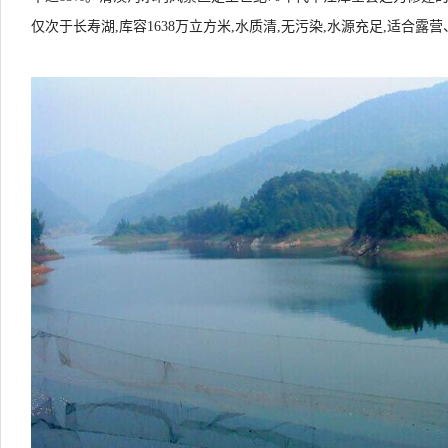
仅次于长寿湖,库容1638万立方米,水质清,无污染,水源充足,适合