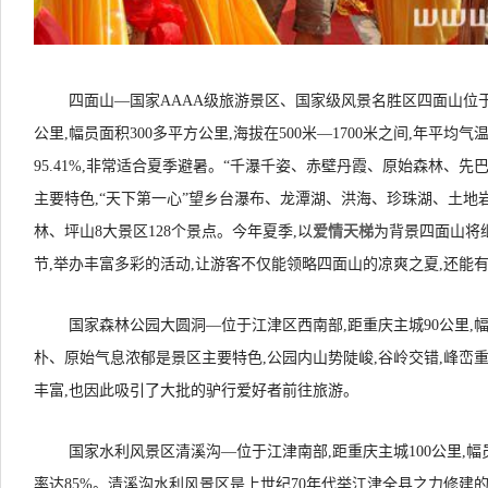
四面山—国家AAAA级旅游景区、国家级风景名胜区四面山位于
公里,幅员面积300多平方公里,海拔在500米—1700米之间,年平均气温
95.41%,非常适合夏季避暑。“千瀑千姿、赤壁丹霞、原始森林、先
主要特色,“天下第一心”望乡台瀑布、龙潭湖、洪海、珍珠湖、土地
林、坪山8大景区128个景点。今年夏季,以
爱情天梯
为背景四面山将
节,举办丰富多彩的活动,让游客不仅能领略四面山的凉爽之夏,还能有
国家森林公园大圆洞—位于江津区西南部,距重庆主城90公里,
朴、原始气息浓郁是景区主要特色,公园内山势陡峻,谷岭交错,峰峦重
丰富,也因此吸引了大批的驴行爱好者前往旅游。
国家水利风景区清溪沟—位于江津南部,距重庆主城100公里,幅
率达85%。清溪沟水利风景区是上世纪70年代举江津全县之力修建