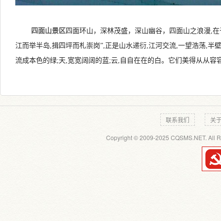
四面山景区
四面环山，深林茂盛，深山幽谷，四面山之浪漫,在
江而举半岛,揖四坪而札崇岗”,正是山水递衍,江河交流,一望浩荡,半
流成本色的绿;天,宽宽阔阔的蓝;云,自自在在的白。它们美得从从容
联系我们
关
Copyright © 2009-2025 CQSMS.NET. All R