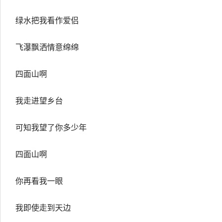
绿水把我看作爱侣
飞瀑飘洒情意绵绵
四面山啊
我走进望乡台
可知我望了你多少年
四面山啊
你再看我一眼
我即使走到天边