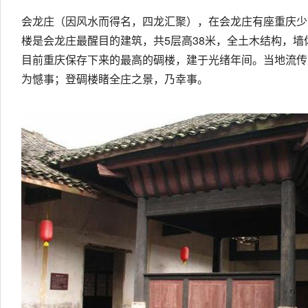
会龙庄（因风水而得名，四龙汇聚），在会龙庄有座重庆少
楼是会龙庄最醒目的建筑，共5层高38米，全土木结构，墙体
目前重庆保存下来的最高的碉楼，建于光绪年间。当地流传
为憾事；登碉楼睹全庄之景，乃幸事。