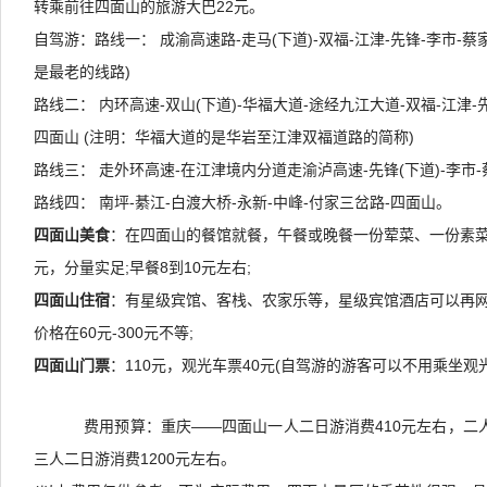
转乘前往四面山的旅游大巴22元。
自驾游：路线一： 成渝高速路-走马(下道)-双福-江津-先锋-李市-蔡
是最老的线路)
路线二： 内环高速-双山(下道)-华福大道-途经九江大道-双福-江津-
四面山 (注明：华福大道的是华岩至江津双福道路的简称)
路线三： 走外环高速-在江津境内分道走渝泸高速-先锋(下道)-李市
路线四： 南坪-綦江-白渡大桥-永新-中峰-付家三岔路-四面山。
四面山美食
：在四面山的餐馆就餐，午餐或晚餐一份荤菜、一份素菜
元，分量实足;早餐8到10元左右;
四面山住宿
：有星级宾馆、客栈、农家乐等，星级宾馆酒店可以再
价格在60元-300元不等;
四面山门票
：110元，观光车票40元(自驾游的游客可以不用乘坐观光
费用预算：重庆——四面山一人二日游消费410元左右，二人
三人二日游消费1200元左右。