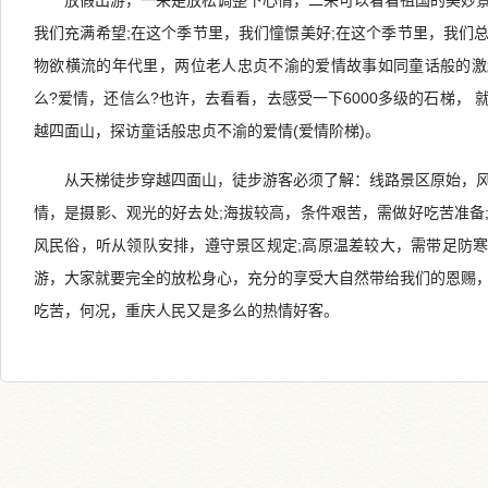
放假出游，一来是放松调整下心情，二来可以看看祖国的美妙
我们充满希望;在这个季节里，我们憧憬美好;在这个季节里，我们
物欲横流的年代里，两位老人忠贞不渝的爱情故事如同童话般的激
么?爱情，还信么?也许，去看看，去感受一下6000多级的石梯，
越四面山，探访童话般忠贞不渝的爱情(爱情阶梯)。
从天梯徒步穿越四面山，徒步游客必须了解：线路景区原始，
情，是摄影、观光的好去处;海拔较高，条件艰苦，需做好吃苦准备
风民俗，听从领队安排，遵守景区规定;高原温差较大，需带足防
游，大家就要完全的放松身心，充分的享受大自然带给我们的恩赐
吃苦，何况，重庆人民又是多么的热情好客。