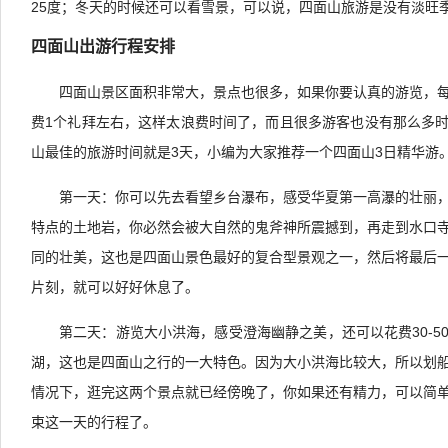
25度；冬天的时候还可以看雪景，可以说，四面山旅游是没有淡旺
四面山出游行程安排
四面山景区面积非常大，景点也很多，如果你要认真的游览，
费1个礼拜左右，这样太浪费时间了，而且很多游客也没有那么多
山最佳的旅游时间就是3天，小编为大家推荐一个四面山3日精华游
第一天：你可以先去看望乡台瀑布，感受华夏第一高瀑的壮丽
特点的土地岩，你必然会被大自然的鬼斧神所震撼到，再走到水口
同的壮美，这也是四面山景色最好的复合型景观之一，然后将最后
片刻，就可以好好休息了。
第二天：游览大小洪海，感受澄海幽静之美，还可以花费30-5
湖，这也是四面山之行的一大特色。因为大小洪海比较大，所以划
情况下，逛完这两个景点就已经傍晚了，你如果还有精力，可以简
束这一天的行程了。