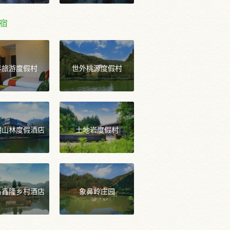
宿
年旅游度假村
世外桃源度假村
湖山林度假酒店
土地岩度假村
岛鑫隆乡村酒店
象鼻岭庄园