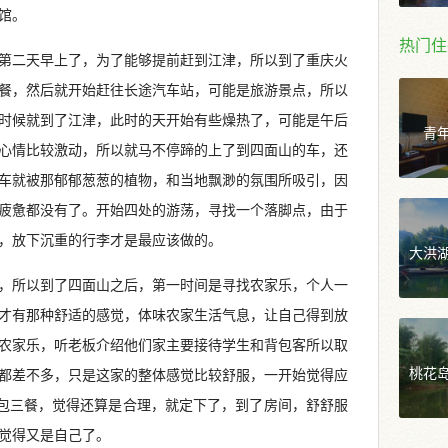
馆。
热门住
第二天早上了，为了能够提前赶到江津，所以到了重庆火
餐，然后就开始赶往长途汽车站，可能是旅游景点，所以
时候就到了江津，此时的天开始有些燥热了，可能是午后
青
心情比较激动，所以就马不停蹄的上了到四面山的车，还
车就被那郁郁葱葱的植物，和当地飘渺的氛围所吸引，因
疲惫都没有了。开始四处的游荡，寻找一个落脚点，由于
，放下沉重的行李才是最应该做的。
大洪
，所以到了四面山之后，第一时间是寻找农家乐，个人一
才有那种舒适的感觉，体味农家生活气息，让自己得到放
农家乐，听老板介绍他们家主要接待学生和背包客所以取
桃花
都差不多，只是这家的整体感觉比较舒服，一开始觉得应
还包三餐，觉得还算是合理，就定下了，到了房间，舒舒服
觉得又是自己了。