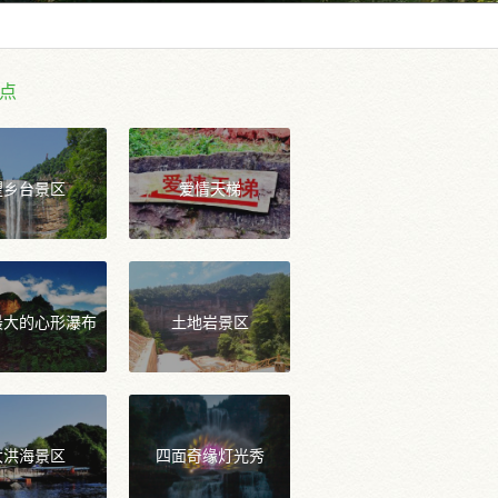
点
望乡台景区
爱情天梯
最大的心形瀑布
土地岩景区
大洪海景区
四面奇缘灯光秀