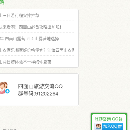
略
山三日游行程安排推荐
快来看啊！四面山必备攻略出炉啦！
19年 四面山露营 四面山露营地选择
山农家乐哪家好价格便宜？江津四面山农家乐推荐选择
山两日游体验不一样的仲夏夜
四面山旅游交流QQ
群号码:91202264
旅游咨询 QQ群