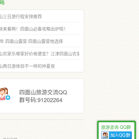
略
山三日游行程安排推荐
快来看啊！四面山必备攻略出炉啦！
19年 四面山露营 四面山露营地选择
山农家乐哪家好价格便宜？江津四面山农家乐推荐选择
山两日游体验不一样的仲夏夜
四面山旅游交流QQ
群号码:91202264
旅游咨询 QQ群