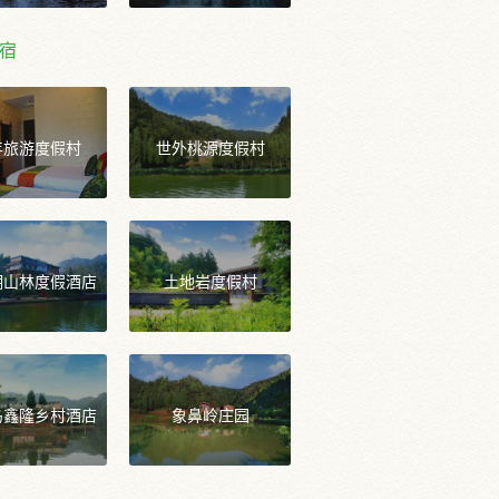
宿
年旅游度假村
世外桃源度假村
湖山林度假酒店
土地岩度假村
岛鑫隆乡村酒店
象鼻岭庄园