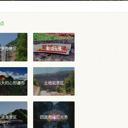
点
望乡台景区
爱情天梯
最大的心形瀑布
土地岩景区
大洪海景区
四面奇缘灯光秀