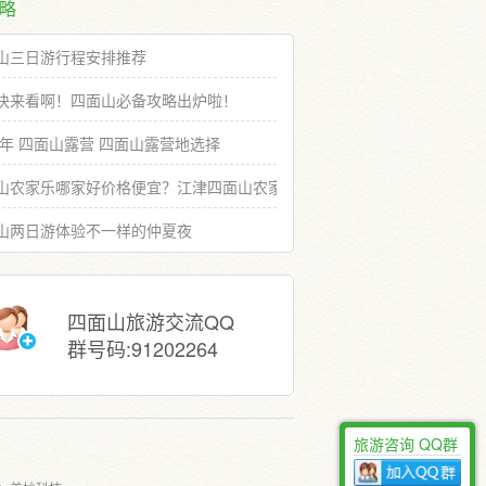
略
山三日游行程安排推荐
快来看啊！四面山必备攻略出炉啦！
19年 四面山露营 四面山露营地选择
山农家乐哪家好价格便宜？江津四面山农家乐推荐选择
山两日游体验不一样的仲夏夜
四面山旅游交流QQ
群号码:91202264
旅游咨询 QQ群