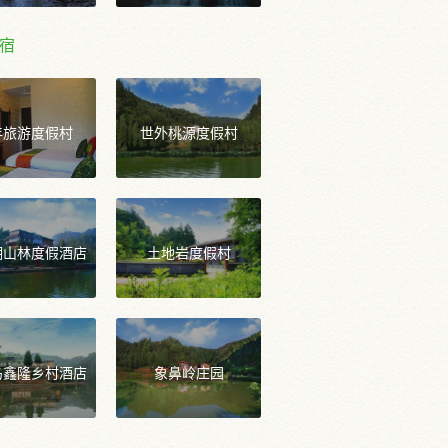
宿
年旅游度假村
世外桃源度假村
湖山林度假酒店
土地岩度假村
岛鑫隆乡村酒店
象鼻岭庄园