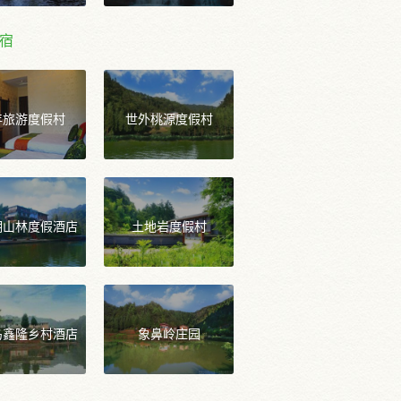
宿
年旅游度假村
世外桃源度假村
湖山林度假酒店
土地岩度假村
岛鑫隆乡村酒店
象鼻岭庄园