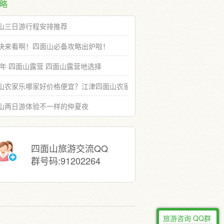
略
山三日游行程安排推荐
快来看啊！四面山必备攻略出炉啦！
19年 四面山露营 四面山露营地选择
山农家乐哪家好价格便宜？江津四面山农家乐推荐选择
山两日游体验不一样的仲夏夜
四面山旅游交流QQ
群号码:91202264
旅游咨询 QQ群