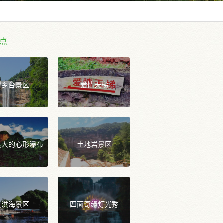
点
望乡台景区
爱情天梯
最大的心形瀑布
土地岩景区
大洪海景区
四面奇缘灯光秀