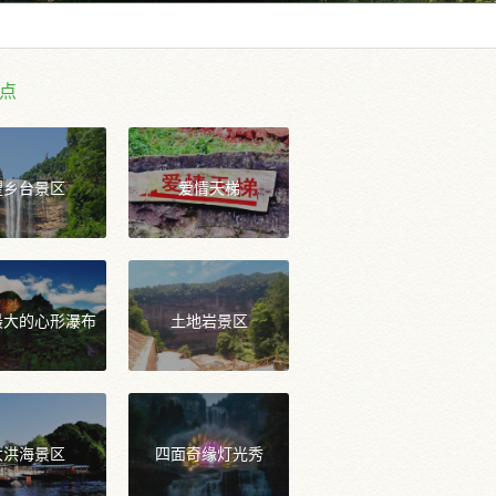
点
望乡台景区
爱情天梯
最大的心形瀑布
土地岩景区
大洪海景区
四面奇缘灯光秀