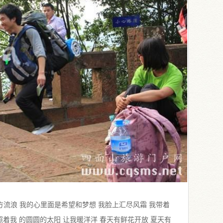
方流浪 我的心里面是希望和梦想 我脸上汇尽风霜 我带着
照着我 的圆圆的太阳 让我暖洋洋 春天有鲜花开放 夏天有