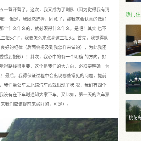
五一营开营了。这次，我又成为了副队（因为觉得我有清
热门住
哦！ 但是，我既然选择、同意了，那我就会认真的做好
那个什么什么的，就必须得什么什么，是吧！其实 也不
任三把火”了，我要怎么来点亮这三把火。首先，我觉得队
青
有良好的纪律（后面会提及到我怎样来做的），为此我还
委感到抱歉）！其次，我心中的有一个明确 的方向，好
觉得路线很重要，这个是我们的大方向，必须要明确。为
呢！最后，我得保证过程中会出现哪些常见的问题，提前
大洪
，我们坐公车去北碚汽车站就出现了状 况，我们有四个
我没有在下车时通知大家下车。又比如，第一天的汽车票
本来我们应该提前来买好的，可是）。
桃花