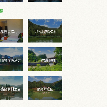
宿
年旅游度假村
世外桃源度假村
湖山林度假酒店
土地岩度假村
岛鑫隆乡村酒店
象鼻岭庄园