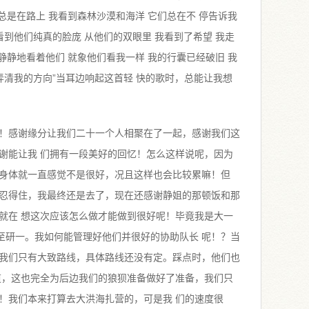
 总是在路上 我看到森林沙漠和海洋 它们总在不 停告诉我
看到他们纯真的脸庞 从他们的双眼里 我看到了希望 我走
我静静地看着他们 就象他们看我一样 我的行囊已经破旧 我
弄清我的方向”当耳边响起这首轻 快的歌时，总能让我想
！感谢缘分让我们二十一个人相聚在了一起，感谢我们这
谢能让我 们拥有一段美好的回忆！怎么这样说呢，因为
身体就一直感觉不是很好，况且这样也会比较累嘛！但
忍得住，我最终还是去了，现在还感谢静姐的那顿饭和那
就在 想这次应该怎么做才能做到很好呢！毕竟我是大一
上至研一。我如何能管理好他们并很好的协助队长 呢！？当
我们只有大致路线，具体路线还没有定。踩点时，他们也
道，这也完全为后边我们的狼狈准备做好了准备，我们只
！我们本来打算去大洪海扎营的，可是我 们的速度很