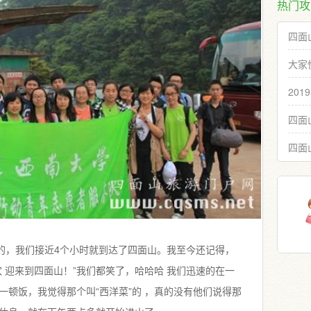
热门攻
四面
大家
20
四面
四面
快的，我们接近4个小时就到达了四面山。我至今还记得，
 迎来到四面山！”我们都笑了，哈哈哈 我们迅速的在一
一顿饭，我觉得那个叫“西洋菜”的 ，真的没有他们说得那