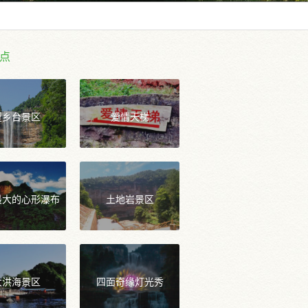
点
望乡台景区
爱情天梯
最大的心形瀑布
土地岩景区
大洪海景区
四面奇缘灯光秀