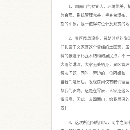
1、四面山气候宜人，环境优美，
为合理，系统管理完善，望乡台瀑布，
刻的印象，是一值得每位驴友观赏的地
2、景区民风淳朴，晋朝时期的陶
们扎营于文家寨这个曾经的土匪窝，虽
料的帐篷不比瓦木结构的居民点，不 
大雨给淋湿，大家无处栖身，景区管理
解决问题。同时，旁边的一位阿姨和一
当我们进屋后，发现房间仅有我们寝室
帮我们驱寒。这是在零辰，人家还这么
激涕零，因此，去四面山，给我最深的
景！
3、这次所组织的团队，同学之间