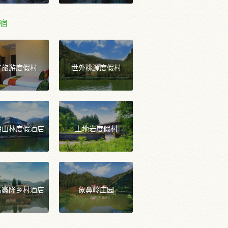
宿
年旅游度假村
世外桃源度假村
湖山林度假酒店
土地岩度假村
岛鑫隆乡村酒店
象鼻岭庄园