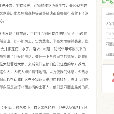
热门攻
植被茂盛，生态多样，动物和植物协调生存，景区规划较
四面
文家寨历史及原始森林等诸多经典都会每位行者留下了深
方。
大家
20
渊明发现了桃花源，当代社会则还有江津四面山！当晚我
然占山，却不能为王，实为悲哀。半夜大雨突然袭来，塑
四面
一会儿帐篷便进水了，睡袋、帐篷、防潮垫等都被突来的
四面
员打来了问候的电话，关怀一下各位同学的情况，帮我们
位大叔冒着大雨，来喊我们去他们自己住宿的地方避雨。
这么大，大叔大婶忙着铺地铺，以方便我们休息，少热水
耐心的帮助我们这些不知道天高地厚的娃娃，真让我们感
印象便是这淳朴而热情的土著人，他们是四面山最美的风
十分团结，领队虽小，缺乏带队经验，但是大家都相互包