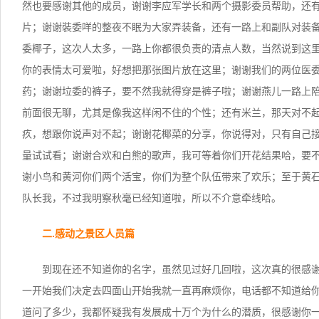
然也要感谢其他的成员，谢谢李应军学长和两个摄影委员帮助，还
片；谢谢裝委咩的整夜不眠为大家弄装备，还有一路上和副队对装
委椰子，这次人太多，一路上你都很负责的清点人数，当然说到这
你的表情太可爱啦，好想把那张图片放在这里；谢谢我们的两位医
药；谢谢垃委的裤子，要不然我就得穿是裤子啦；谢谢燕儿一路上
前面很无聊，尤其是像我这样闲不住的个性；还有米兰，那天对不
疚，想跟你说声对不起；谢谢花椰菜的分享，你说得对，只有自己
量试试看；谢谢合欢和白熊的歌声，我可等着你们开花结果哈，要
谢小鸟和黄河你们两个活宝，你们为整个队伍带来了欢乐；至于黄
队长我，不过我明察秋毫已经知道啦，所以不介意牵线哈。
二.感动之景区人员篇
到现在还不知道你的名字，虽然见过好几回啦，这次真的很感
一开始我们决定去四面山开始我就一直再麻烦你，电话都不知道给
道问了多少，我都怀疑我有发展成十万个为什么的潜质，很感谢你