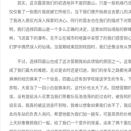
其实，这次露营我们的初选地并不是四面山，只是一些机缘巧
仅仅看了一些图片我就被它所吸引，当下我们便开始商议去那儿的
了我进入景区内深入探索的决心。同行的营友也在我们的描述下对
明，我们选择四面山是一个多么正确的决定，这里如同仙境般的群
林，飞流直下的瀑布，无不让在城市的喧嚣中呆惯了的我们感受到
们梦中偶然误入的仙境。当营期结束回到校园时，我们还像没有从
不过，选择四面山也成了这次营期我如此烦恼的原因之一。这
成了我们最大的难题，无论是去时还是归途，我们的坐车之路都充
淋淋的经历换来了一个信息，四面山还有到学校接送学生的专车，
苦啦，大家当了一回小白鼠换来的，这代价也太大了点。回想营期
误，没有提前派人买票当我们带着队伍浩浩荡的赶过去时，被告知的
说实话，我真的被这消息吓到啦，我难以想象如果我们去不了，我
去向车站的负责人询问，希望他能为我们加一趟车，可是高昂的价
上天好像眷顾我们一般，给了我们一个意外的惊喜，派来了两个面包司