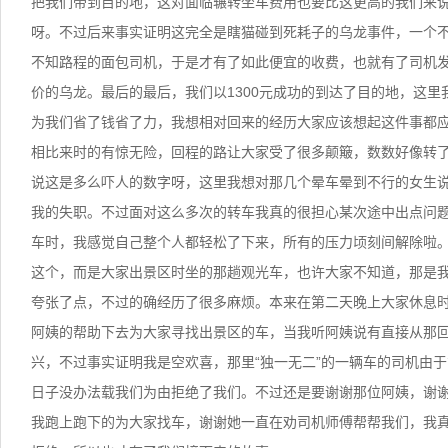
把我们带到目的地，这对面临辗转坐车费用也要比这更高的我们来
呀。不过后来事实证明这完全是瞎猫碰到死耗子的乌龙事件，一个
不知路程的面包司机，于是才有了如此便宜的收费，也就有了司机
价的乌龙。最后的最后，我们以1300元成功的到达了目的地，这里
为我们省了钱省了力，我想相对回来的经历大家应该想起这件事都
相比来时的有惊无险，回程的路让大家受了很多颠簸，数数好像转了
说这是多么吓人的数字呀，这里我想对那几个晕车晕到不行的女生
我的失职。不过面对这么多次的转车我真的很担心某次途中出点问
车时，我感觉自己整个人都轻松了下来，所有的压力顷刻间解除啦
这个，而是大家出景区时坐的那趟观光车，也许大家不知道，那是
夸张了点，不过的确经历了很多麻烦。本来在第二天晚上大家休息
阿姨的帮助下去为大家寻找出景区的车，当我听阿姨说有直接从那
兴，不过事实证明我是空欢喜，那里“独一无二”的一辆车的司机由
日子没办法载我们为由拒绝了我们。不过还是要谢谢那位阿姨，谢
我跑上跑下的为大家找车，谢谢她一直在劝司机师傅帮帮我们，我