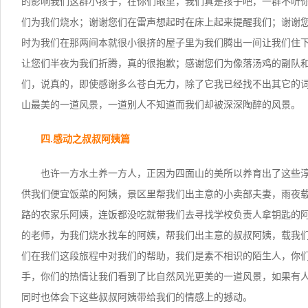
的影响我们这群小孩子，在你们眼里，我们真是孩子吧，一群不听
们为我们烧水；谢谢您们在雷声想起时在床上起来提醒我们；谢谢
时为我们在那两间本就很小很挤的屋子里为我们腾出一间让我们住
让您们半夜为我们折腾，真的很抱歉；感谢您们为像落汤鸡的副队
们，说真的，即使感谢多么苍白无力，除了它我已经找不出其它的
山最美的一道风景，一道别人不知道而我们却被深深陶醉的风景。
四.感动之叔叔阿姨篇
也许一方水土养一方人，正因为四面山的美所以养育出了这些
供我们便宜饭菜的阿姨，景区里帮我们出主意的小卖部夫妻，雨夜
路的农家乐阿姨，连饭都没吃就带我们去寻找学校负责人拿钥匙的
的老师，为我们烧水找车的阿姨，帮我们出主意的叔叔阿姨，载我
们在我们这段旅程中对我们的帮助，我们是素不相识的陌生人，你
手，你们的热情让我们看到了比自然风光更美的一道风景，如果有
同时也体会下这些叔叔阿姨带给我们的情感上的撼动。