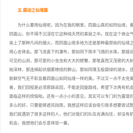
五.感动之仙境篇
为什么要用仙境呢，因为在我的眼里，四面山真的如同仙境，
四面山，你不得不沉浸在它这种纯天然的美丽之中。现在这个商业
染上了那种凡间的烟火，而四面山很多地方还是那种最原始的仙境
用心去体会。那飞流直下的瀑布，那如同下雨半飞溅的水珠，那接近
可见的山涧，那可爱的小虫虫和大大的螃蟹，那笔直而又茂密的大
始深林，那连绵起伏烟雾缭绕的群山，那如同璞玉般碧绿的湖水，
新鲜空气无不彰显着四面山如同仙境一样的美。不过又一点不太完
善，我们回程是必须原路返回，不能走回旋路线，希望下次再有机
面临这样的烦恼啦。还有一点小小的意见，其实可以专门的为露营
多么的好，只要能够遮风挡雨，我想这样应该会吸引很多想要尝试
我们就遇到了很多这样的人，他们对我们的队伍充满向往，却没有
机会，我想他们会乐意体验一番。