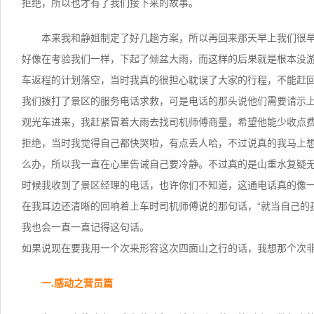
拒绝，所以也才有了我们接下来的故事。
本来我和静姐制定了好几趟方案，所以再回来那天早上我们很
好像在考验我们一样，下起了倾盆大雨，而这样的后果就是根本没
车返程的计划落空，当时我真的很担心耽误了大家的行程，不能赶
我们拨打了景区的服务电话求救，可是电话的那头说他们需要请示
观光车进来，我赶紧冒着大雨去找司机师傅商量，希望他能少收点
拒绝，当时我觉得自己都快哭啦，有点丢人哈，不过说真的我马上
么办，所以我一直在心里告诫自己要冷静。不过真的是山重水复疑
时候我收到了景区经理的电话，也许你们不知道，这通电话真的像
在我耳边还清晰的回响着上车时司机师傅说的那句话，“就当自己的
我也会一直一直记得这句话。
如果说现在要我用一个次来形容这次四面山之行的话，我想那个次
一.感动之营员篇