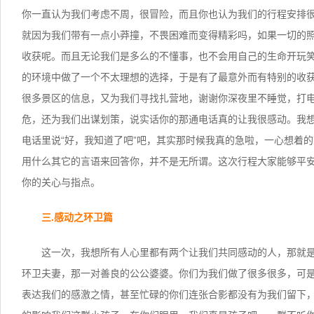
你一直认为我们考虑不周，很冒险，而且你也认为我们的行程安排
就因为我们带有一点小莽撞，不畏困难而变得精彩吗，如果一切的
收获呢。而且无论我们是多么的不懂事，也不会用自己的生命开玩
的环境中做了一个不太理想的选择，于是有了最意外而有特别的收
很多景区的信息，又为我们寻找扎营地，谢谢你深夜里不睡觉，打
危，还为我们出谋划策，说实话你的那通电话真的让我很感动。我
电话里说“好，我知道了吧”吧，其实那时候我真的急啦，一心想着
用什么其它的言语来回答你，并不是无所谓。这次行程大家能够平
你的关心与指点。
三.感动之环卫篇
这一次，我想所有人心里都有两个让我们共同感动的人，那就
环卫夫妻，那一对善良的公公婆婆。你们为我们做了很多很多，可
表达我们的感激之情，甚至忙碌的你们连张合影都没有为我们留下