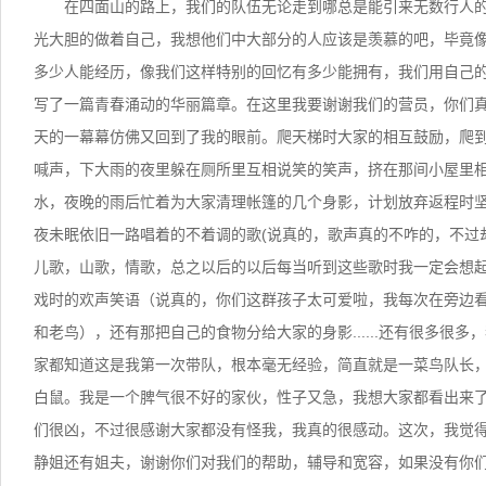
在四面山的路上，我们的队伍无论走到哪总是能引来无数行人
光大胆的做着自己，我想他们中大部分的人应该是羡慕的吧，毕竟
多少人能经历，像我们这样特别的回忆有多少能拥有，我们用自己
写了一篇青春涌动的华丽篇章。在这里我要谢谢我们的营员，你们
天的一幕幕仿佛又回到了我的眼前。爬天梯时大家的相互鼓励，爬
喊声，下大雨的夜里躲在厕所里互相说笑的笑声，挤在那间小屋里
水，夜晚的雨后忙着为大家清理帐篷的几个身影，计划放弃返程时
夜未眠依旧一路唱着的不着调的歌(说真的，歌声真的不咋的，不过
儿歌，山歌，情歌，总之以后的以后每当听到这些歌时我一定会想
戏时的欢声笑语（说真的，你们这群孩子太可爱啦，我每次在旁边
和老鸟），还有那把自己的食物分给大家的身影......还有很多很
家都知道这是我第一次带队，根本毫无经验，简直就是一菜鸟队长
白鼠。我是一个脾气很不好的家伙，性子又急，我想大家都看出来
们很凶，不过很感谢大家都没有怪我，我真的很感动。这次，我觉
静姐还有姐夫，谢谢你们对我们的帮助，辅导和宽容，如果没有你