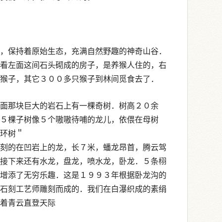
，保持着原始生态，充满自然野趣的神奇山谷．
看左面这间石头砌成的房子，是养猴人住的，右
的猴子，其它３００多只猴子到林间觅食去了．
面那块巨大的岩石上有一棵奇树．树高２０余
５棵子树像５个嗷嗷待哺的龙儿，依偎在母树
连环树＂
刻的在凹岩上的龙，长７米，蟠龙昂首，腾云驾
接下来还有水龙，盘龙，喷水龙，卧龙．５条栩
增添了无穷乐趣．这是１９９３年根据卧龙沟的
石刻工艺师雕刻而成的．我们在白瀑织成的素绢
踏着青云直登天际