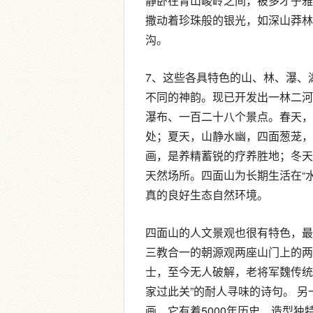
静卧在青山峻岭之间，被多才子雅
撒动着珍珠般的银光，如深山莽林
沟。
7、这些各具特色的山、林、瀑、
不同的神韵。现已开发出一林二河
瀑布、一百二十八个景点。春天，
处；夏天，山静水幽，四面葱茏，
画，是养精蓄锐的疗养胜地；冬天
天然场所。四面山为长期生活在“
真的良好生态自然环境。
四面山的人文景观也很有特色，最
三教合一的朝源观两座山门上的两
士，至今无人破解，老将军魏传统
家过此关”的耐人寻味的诗句。 另
画，它有着5000年历史，造型