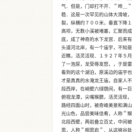
气．但是，门却打不开．＂哗＿＂
稳．这是一次罕见的山体大滑坡，
裂，纵横约７００米，垂直下降１
高坝，无数小溪被堵塞，汇聚而成
底，成了神奇的水下龙宫．后来有
头道河北岸，有一个庙宇，不知是
近瞧，活灵活现．１９２７年５月
了一泡尿，龙受辱发怒，，于是雷
看到的这个湖泊，原溪边的庙宇也
才是真真的水淹龙王庙，自家人不
段西岸，在峭壁六绿荫间，有一巨
俯视龙潭，尖嘴猴腮，活灵活现，
路经四面山时，被奇峰美景和满山
光山色，品尝美味佳肴，人称＂猴
北段西壁，两岩叠立百丈，中间被
思，人称＂相思岩＂．从这峡谷处