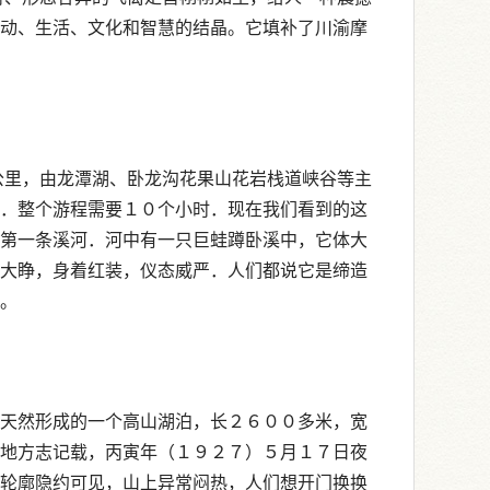
动、生活、文化和智慧的结晶。它填补了川渝摩
公里，由龙潭湖、卧龙沟花果山花岩栈道峡谷等主
．整个游程需要１０个小时．现在我们看到的这
第一条溪河．河中有一只巨蛙蹲卧溪中，它体大
大睁，身着红装，仪态威严．人们都说它是缔造
。
天然形成的一个高山湖泊，长２６００多米，宽
地方志记载，丙寅年（１９２７）５月１７日夜
轮廓隐约可见，山上异常闷热，人们想开门换换