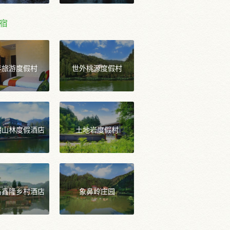
宿
年旅游度假村
世外桃源度假村
湖山林度假酒店
土地岩度假村
岛鑫隆乡村酒店
象鼻岭庄园