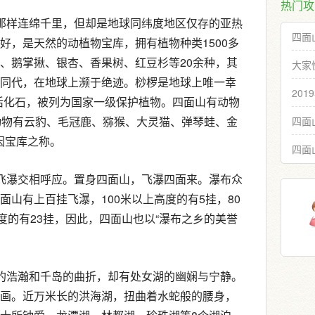
热门攻
那样连绵千里，但却是地球同纬度地区仅存的亚热
四面
好，是天然的动植物宝库，拥有植物种类1500多
、鹅掌揪、银杏、香果树、红豆杉等20余种，其
大家
同代，在地球上濒于绝迹。桫椤是地球上唯一幸
20
活化石，被列为国家一级保护植物。四面山有动物
动物有云豹、毛冠鹿、猕猴、大灵猫、弹琴蛙、金
四面
因宝库之称。
四面
飞瀑交相呼应。置身四面山，飞瀑四面来。瀑布众
山有上百挂飞瀑，100米以上高度的有5挂，80
度的有23挂，因此，四面山也以“瀑布之乡的美誉
的浩瀚和千岛的曲折，却有处女湖的幽娴与宁静。
画。近万米长的洪海湖，扭曲着水蛇般的腰身，