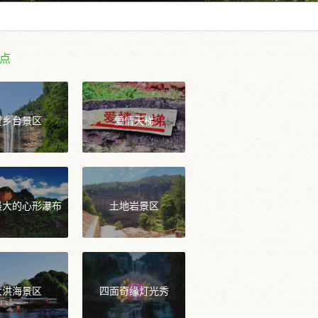
点
望乡台景区
爱情天梯
最大的心形瀑布
土地岩景区
大洪海景区
四面奇缘灯光秀