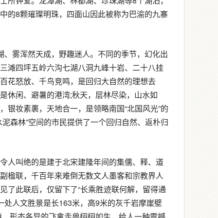
士所钟爱。龙潭湖、林都湖、珍珠湖等8个湖泊，
中的8颗璀璨明珠，四面山因此被称为巴渝的九寨
湖、雾浑然天成，野趣迷人。不同的季节，幻化出
三滩四坪五岭六沟七湖八洞九峰十岩、二十八挂
百花怒放、千鸟竞鸣，是回归大自然的理想去
是休闲、避暑的港湾;秋天，层林尽染，山水如
，银妆素裹，天地合一，是领略南国“北国风光”的
水泥森林”空间的市民提供了一个回归自然、返朴归
令人叫绝的是建于北宋建隆年间的集儒、释、道
副楹联，千百年来难倒无数文人墨客和宗教界人
见了此联后，仅留下了“长乘胜迹联何解，留得通
一处人文胜景是长163米，高9米的灰千岩摩崖壁
独特、形态各异的飞禽走兽栩栩如生，给人一种震撼