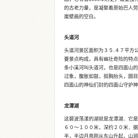
的古老力量，是凝聚着原始巴人劳
崖壁画的空白。
头道河
头道河景区面积为３５.４７平方
要景点构成，具有幽壮奇险的特点
条小溪河叫头道河，也是四面山的
过象，腹胀如鼓，挺胸抬头，圆目
四面山的神仙们封的四面山守护神
龙潭湖
这碧波荡漾的湖就是龙潭湖．它是
６０～１００米，深约２０米．据
半，半边月亮刚从东山升起，山涧