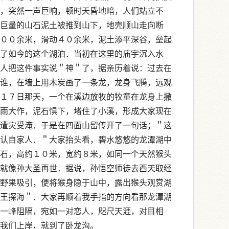
，突然一声巨响，顿时天昏地暗，人们站立不
巨量的山石泥土被推到山下，地壳顺山走向断
００余米，滑动４０余米，泥土添平深谷，垒起
了如今的这个湖泊．当初在这里的庙宇沉入水
人把这件事实说＂神＂了，据亲历着说：过去在
谁，在墙上用木炭画了一条龙，龙身飞腾，远观
１７日那天，一个在溪边放牧的牧童在龙身上撒
雨大作，泥石惧下，堵住了小溪，形成大家现在
遭灾受淹．于是在四面山留传开了一句话；＂这
认自家人．＂大家抬头看，碧水悠悠的龙潭湖中
石，高约１０米，宽约８米，如同一个天然猴头
就像孙大圣再世．据说，孙悟空师徒去西天取经
野果吸引，便将猴身隐于山中，露出猴头观赏湖
王探海＂．大家再顺着我手指的方向看那龙潭湖
一峰阻隔，宛如一对恋人，咫尺天涯，对目相
我们上岸，就到了卧龙沟。