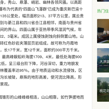
身，秀山、悬瀑、峭岩、幽林各领风骚。以高距
瀑布为代表的“四面山飞瀑群”已成为重庆新巴渝十
热门住
35公里处，幅员面积213、37平方公里，属云贵
别与綦江县和四川省合江县相邻，南面与贵州省
间的界山。四面山属于亚热带季风湿润气候，年
青
522、3毫米。成因上属侵蚀剥蚀向斜倒置山地。山
砖红色砂岩夹薄层页岩组成，故可称为丹霞地
长17千米，宽12千米，面积约300平方千米。
米，最高峰蜈蚣岭海拔1709、4米，最低处海拔900
大洪
高北低，呈三级台阶下降，河谷深切，重力地貌发
林覆盖率达95％。由于地质运动和水流侵蚀，区
沟长坡陡，悬殊的地形高差，使河流比降高，形
景观。
桃花
圆锥形的山峰峰峰相连，山山相靠，如竹笋拔地而