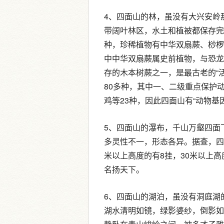
4、四面山的林，虽没有大兴安岭
带阔叶林区，水土和植被都保存完
种，珍稀植物有中华双扇蕨、桫椤
中中华双扇蕨属史前植物，与恐龙
存的木本树蕨之一，是最古老的“
80多种，其中一、二级重点保护
鸡等23种，因此四面山有“动物基
5、四面山的瀑布，千山万壑四面
多灵性不一，形态各异。据查，四面
米以上高度的有8挂，30米以上高
名扬天下。
6、四面山的湖泊，虽没有洞庭湖
湖水清明如镜，绿影婆纱，倒影如