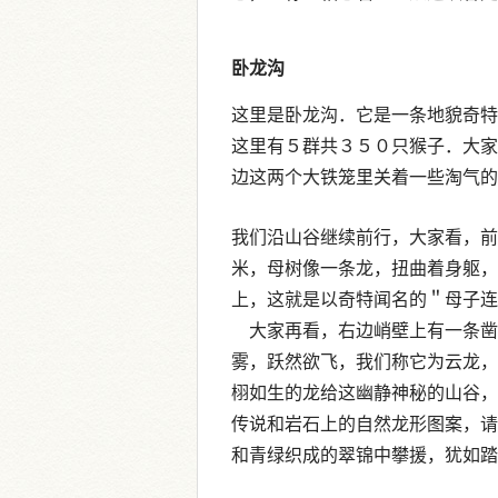
卧龙沟
这里是卧龙沟．它是一条地貌奇特
这里有５群共３５０只猴子．大家
边这两个大铁笼里关着一些淘气
我们沿山谷继续前行，大家看，前
米，母树像一条龙，扭曲着身躯，
上，这就是以奇特闻名的＂母子
大家再看，右边峭壁上有一条凿
雾，跃然欲飞，我们称它为云龙，
栩如生的龙给这幽静神秘的山谷，
传说和岩石上的自然龙形图案，请
和青绿织成的翠锦中攀援，犹如