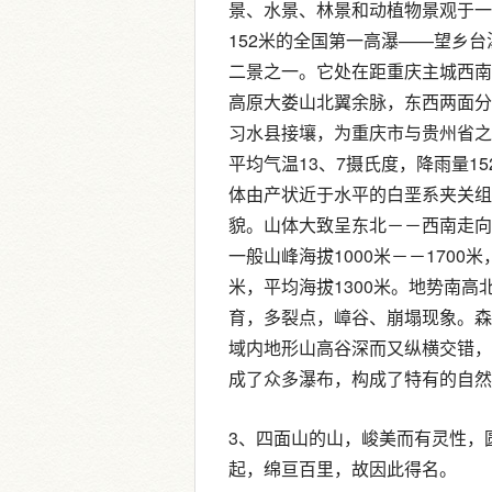
景、水景、林景和动植物景观于一
152米的全国第一高瀑——望乡台
二景之一。它处在距重庆主城西南1
高原大娄山北翼余脉，东西两面分
习水县接壤，为重庆市与贵州省之
平均气温13、7摄氏度，降雨量1
体由产状近于水平的白垩系夹关组
貌。山体大致呈东北－－西南走向，
一般山峰海拔1000米－－1700
米，平均海拔1300米。地势南
育，多裂点，嶂谷、崩塌现象。森
域内地形山高谷深而又纵横交错，
成了众多瀑布，构成了特有的自然
3、四面山的山，峻美而有灵性，
起，绵亘百里，故因此得名。