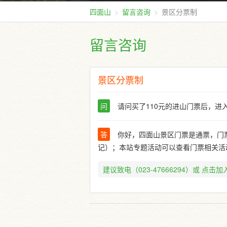
四面山
留言咨询
景区分票制
留言咨询
景区分票制
问
请问买了110元的进山门票后，进
答
你好，四面山景区门票是通票，门票
记）；本站专题活动可以查看门票相关活
建议致电（023-47666294）或
点击加入